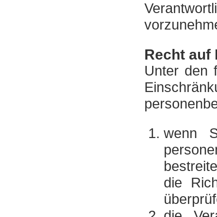
Verantwort
vorzunehm
Recht auf
Unter den 
Einschränk
personenbe
wenn Si
person
bestreit
die Ric
überprüf
die Ver