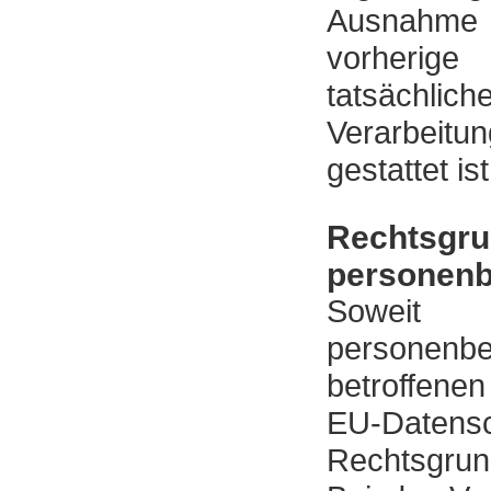
Ausnahme 
vorherig
tatsächli
Verarbeitun
gestattet ist
Rechtsg
personenb
Soweit 
personenb
betroffenen
EU-Daten
Rechtsgrun