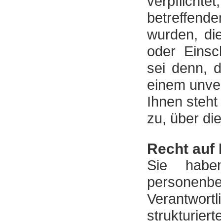
verpflich
betreffend
wurden, di
oder Einsc
sei denn, d
einem unve
Ihnen steh
zu, über di
Recht auf 
Sie habe
persone
Verantwor
strukturi