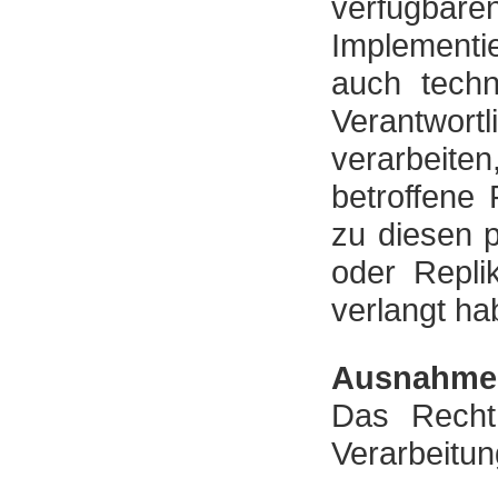
verfüg
Implement
auch techn
Verantwort
verarbeite
betroffene
zu diesen 
oder Repli
verlangt ha
Ausnahme
Das Recht 
Verarbeitung