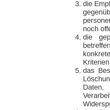
die Emp
gegen
persone
noch off
die ge
betreff
konkret
Kriterie
das Bes
Löschun
Daten,
Verarbei
Widerspr