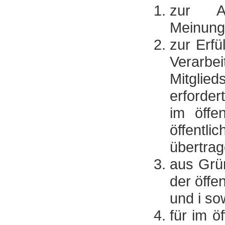
zur A
Meinung
zur Erfü
Verarbe
Mitglied
erforder
im öffe
öffentli
übertra
aus Grün
der öffe
und i so
für im ö