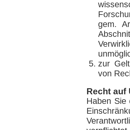
wisse
Forschu
gem. Ar
Abschni
Verwirk
unmöglic
zur Gel
von Rec
Recht auf 
Haben Sie 
Einschrän
Verantwor