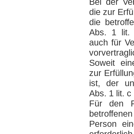
Bei der Ve
die zur Erf
die betroff
Abs. 1 lit
auch für V
vorvertragl
Soweit ein
zur Erfüllun
ist, der u
Abs. 1 lit.
Für den Fa
betroffene
Person ein