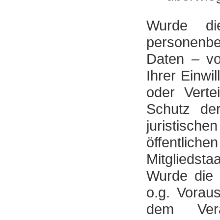
Wurde die
personenbe
Daten – vo
Ihrer Einw
oder Vert
Schutz der
juristisch
öffentlic
Mitgliedsta
Wurde die 
o.g. Vorau
dem Veran