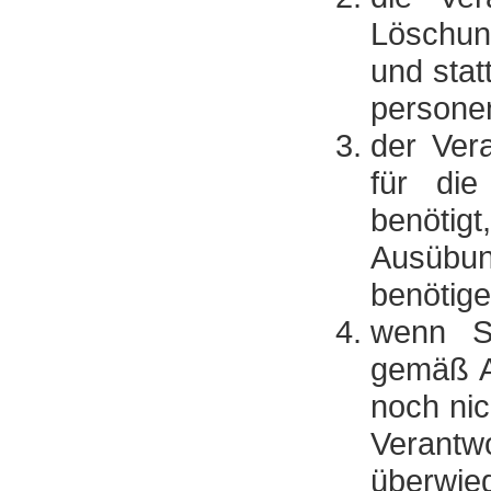
Löschun
und sta
persone
der Ver
für die
benötig
Ausübun
benötige
wenn Si
gemäß A
noch nic
Verant
überwie