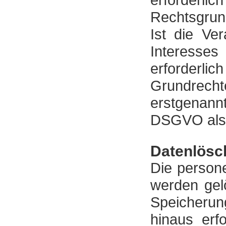
erforderlic
Rechtsgrun
Ist die Ve
Interesses
erforderl
Grundrecht
erstgenannte
DSGVO als 
Datenlösc
Die person
werden gel
Speicherun
hinaus erf