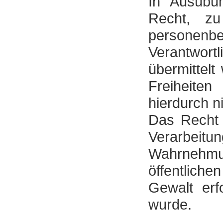
In Ausübu
Recht, zu
personen
Verantwor
übermittelt
Freiheite
hierdurch n
Das Recht a
Verarbeitu
Wahrnehmun
öffentlichen
Gewalt erf
wurde.