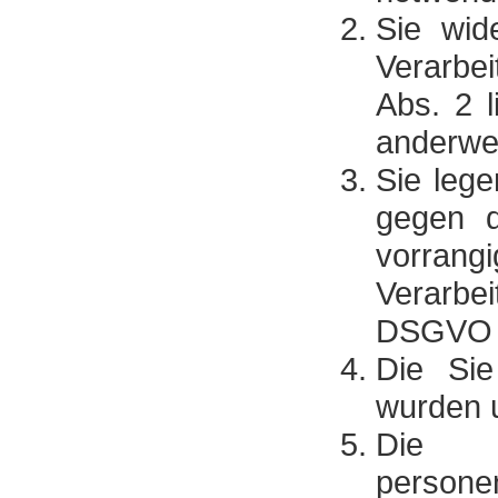
Sie wide
Verarbei
Abs. 2 l
anderwei
Sie leg
gegen d
vorran
Verarbei
DSGVO W
Die Sie
wurden u
Die L
persone